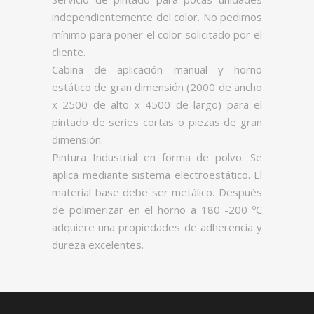
independientemente del color. No pedimos
mínimo para poner el color solicitado por el
cliente.
Cabina de aplicación manual y horno
estático de gran dimensión (2000 de ancho
x 2500 de alto x 4500 de largo) para el
pintado de series cortas o piezas de gran
dimensión.
Pintura Industrial en forma de polvo. Se
aplica mediante sistema electroestático. El
material base debe ser metálico. Después
de polimerizar en el horno a 180 -200 ºC
adquiere una propiedades de adherencia y
dureza excelentes.